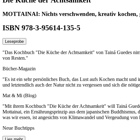
MOTTAINAI: Nichts verschwenden, kreativ kochen, g
ISBN 978-3-95614-135-5
Leseprobe
"Das Kochbuch "Die Küche der Achtsamkeit" von Tainá Guedes nimmt
von Resten."
Bücher-Magazin
"Es ist ein sehr persönliches Buch, das Lust aufs Kochen macht und i
und letztendlich auch der Natur nicht zu vergessen und sich die nöt
Mat & Mi (Blog)
"Mit ihrem Kochbuch "Die Küche der Achtsamkeit" will Tainá Guedes 
Mottainai, ein Ernährungsprinzip aus dem japanischen Buddhismus, da
was wir essen, ist angesichts von Klimawandel und Vergeudung von Re
Neue Buchtipps
Lies mehr