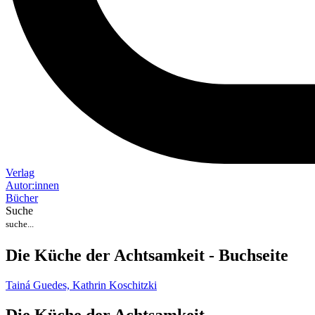
Verlag
Auto
r
:
innen
Bücher
Suche
Die Küche der Achtsamkeit - Buchseite
Tainá Guedes,
Kathrin Koschitzki
Die Küche der Achtsamkeit