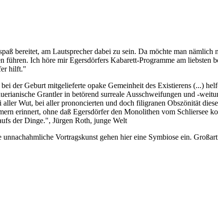
paß bereitet, am Lautsprecher dabei zu sein. Da möchte man nämlich ni
en führen. Ich höre mir Egersdörfers Kabarett-Programme am liebsten
r hilft."
bei der Geburt mitgelieferte opake Gemeinheit des Existierens (...) hel
hauerianische Grantler in betörend surreale Ausschweifungen und -weit
i aller Wut, bei aller prononcierten und doch filigranen Obszönität diese
rn erinnert, ohne daß Egersdörfer den Monolithen vom Schliersee kop
aufs der Dinge.", Jürgen Roth, junge Welt
e unnachahmliche Vortragskunst gehen hier eine Symbiose ein. Großart