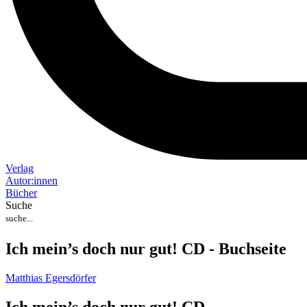
Verlag
Auto
r
:
innen
Bücher
Suche
Ich mein’s doch nur gut! CD - Buchseite
Matthias Egersdörfer
Ich mein’s doch nur gut! CD