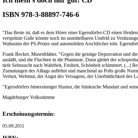
ISBN 978-3-88897-746-6
"Das Beste ist, daß es dem Hörer einer Egersdörfer-CD einen Heidens
verspritzte Galle könnte noch im unmittelbaren Umfeld zu Verätzung
Wahnsinn der PS-Protze und automobilen Arschlöcher tobt. Egersdörfe
Frank Becker, Musenblätter, "Gegen die geistige Depravation und die 
ausläßt, und die Fluchten in die Phantasie. Dann gleitet der schopen
tiefe Sehnsucht nach Wahrheit, Freiheit, Schönheit schimmert. (...) Be
Zumutungen des Alltags auflehnt und manchmal an Polts große Numme
Verlust, Wehmut, der Angst des Versagens, der Unerbittlichkeit des L
"Egersdörfers hintersinniger Humor, die fränkische Mundart und sein
Magdeburger Volksstimme
Erscheinungstermin:
05.09.2011
ISBN: