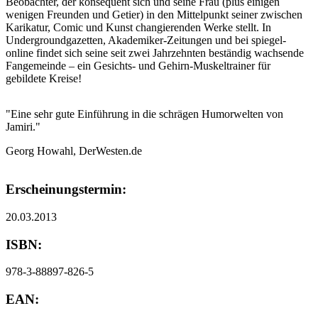
Beobachter, der konsequent sich und seine Frau (plus einigen
wenigen Freunden und Getier) in den Mittelpunkt seiner zwischen
Karikatur, Comic und Kunst changierenden Werke stellt. In
Undergroundgazetten, Akademiker-Zeitungen und bei spiegel-
online findet sich seine seit zwei Jahrzehnten beständig wachsende
Fangemeinde – ein Gesichts- und Gehirn-Muskeltrainer für
gebildete Kreise!
"Eine sehr gute Einführung in die schrägen Humorwelten von
Jamiri."
Georg Howahl, DerWesten.de
Erscheinungstermin:
20.03.2013
ISBN:
978-3-88897-826-5
EAN: