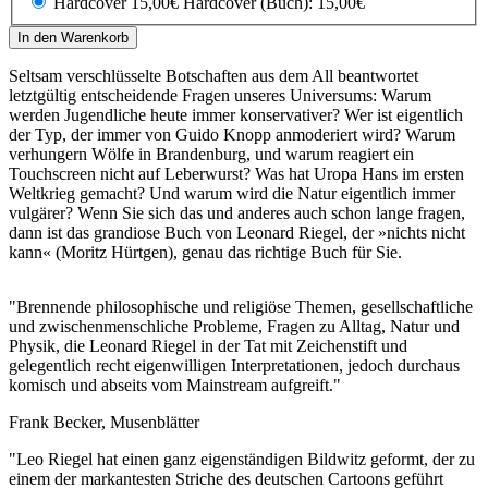
Hardcover 15,00€
Hardcover (Buch): 15,00€
In den Warenkorb
Seltsam verschlüsselte Botschaften aus dem All beantwortet
letztgültig entscheidende Fragen unseres Universums: Warum
werden Jugendliche heute immer konservativer? Wer ist eigentlich
der Typ, der immer von Guido Knopp anmoderiert wird? Warum
verhungern Wölfe in Brandenburg, und warum reagiert ein
Touchscreen nicht auf Leberwurst? Was hat Uropa Hans im ersten
Weltkrieg gemacht? Und warum wird die Natur eigentlich immer
vulgärer? Wenn Sie sich das und anderes auch schon lange fragen,
dann ist das grandiose Buch von Leonard Riegel, der »nichts nicht
kann« (Moritz Hürtgen), genau das richtige Buch für Sie.
"Brennende philosophische und religiöse Themen, gesellschaftliche
und zwischenmenschliche Probleme, Fragen zu Alltag, Natur und
Physik, die Leonard Riegel in der Tat mit Zeichenstift und
gelegentlich recht eigenwilligen Interpretationen, jedoch durchaus
komisch und abseits vom Mainstream aufgreift."
Frank Becker, Musenblätter
"Leo Riegel hat einen ganz eigenständigen Bildwitz geformt, der zu
einem der markantesten Striche des deutschen Cartoons geführt