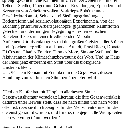
sprengt geschichtliche Rahmen. In UTOP verweben sich in drei
Teilen – Siedler, Jünger und Geister – Erzählungen, Episoden­ und
Szenarien von Arbeiterrevolten, Vorkriegs-Bohème und­
Geschlechterkampf, Sekten- und Siedlungsgründungen,
Bodenreform und sozialrevolutionären Experimenten, von der
Züchtung primitiver Arbeitsgeschöpfe, gigantischen Raumflotten­
gefechten und der innigen Begegnung eines terrestrischen
Raketenoffiziers mit einer friedliebenden Marsitin.
Auf einem Utopistenkongress mit den großen Geistern aller Völker
und Epochen, ergreifen u.a. Hannah Arendt, Ernst Bloch, Donatella
Di Cesare, Charles Fourier, Thomas More, Simone Weil und die
Aktivistinnen der Klimaschutzbewegung das Wort. Und im Haus
der Intelligenz entbrennt ein Streit über die biologische
Unsterblichkeit.
UTOP ist ein Roman mit Zeitluken in die Gegenwart, dessen
Handlung von zahlreichen Stimmen überliefert wird.
"Herbert Kapfer hat mit 'Utop' im allerbesten Sinne
Gegenwartsliteratur vorgelegt: Literatur, die ihre Gegenwärtigkeit
dadurch unter Beweis stellt, dass sie nach hinten und nach vorne
offen ist, dass sie durchlässig ist für die Menschenträume, für die,
die einst geträumt wurden, und für die, die gegen alle Widrigkeiten
nach wie vor geträumt werden."
Samuel Hamen, Deutschlandfunk Kultur