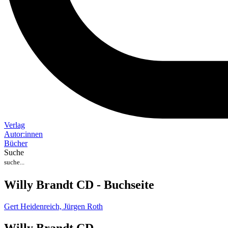
Verlag
Auto
r
:
innen
Bücher
Suche
Willy Brandt CD - Buchseite
Gert Heidenreich,
Jürgen Roth
Willy Brandt CD