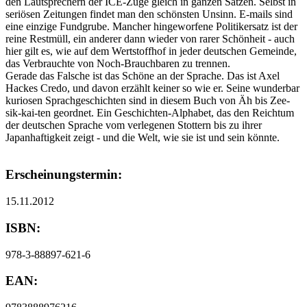
den Lautsprechern der ICE-Züge gleich in ganzen Sätzen. Selbst in
seriösen Zeitungen findet man den schönsten Unsinn. E-mails sind
eine einzige Fundgrube. Mancher hingeworfene Politikersatz ist der
reine Restmüll, ein anderer dann wieder von rarer Schönheit - auch
hier gilt es, wie auf dem Wertstoffhof in jeder deutschen Gemeinde,
das Verbrauchte von Noch-Brauchbaren zu trennen.
Gerade das Falsche ist das Schöne an der Sprache. Das ist Axel
Hackes Credo, und davon erzählt keiner so wie er. Seine wunderbar
kuriosen Sprach­geschichten sind in diesem Buch von Äh bis Zee-
sik-kai-ten geordnet. Ein Geschichten-Alphabet, das den Reichtum
der deutschen Sprache vom verlegenen Stottern bis zu ihrer
Japanhaftigkeit zeigt - und die Welt, wie sie ist und sein könnte.
Erscheinungstermin:
15.11.2012
ISBN:
978-3-88897-621-6
EAN: