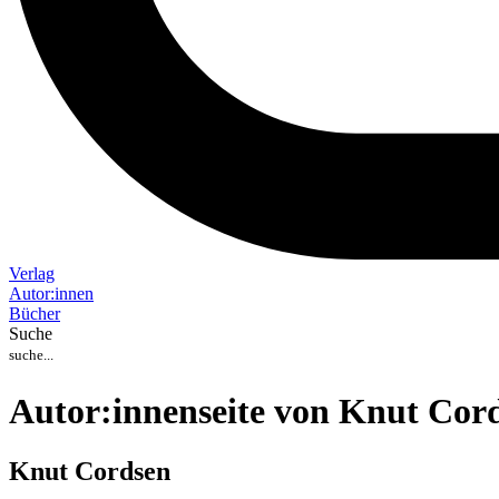
Verlag
Auto
r
:
innen
Bücher
Suche
Autor:innenseite von Knut Cor
Knut Cordsen