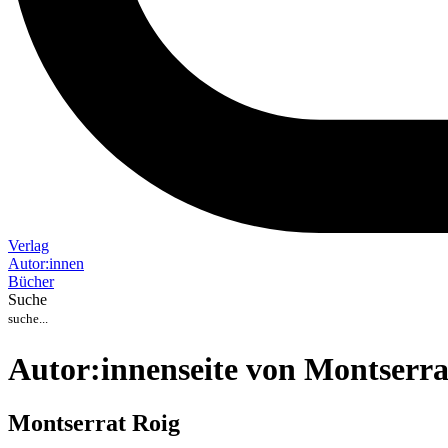
Verlag
Auto
r
:
innen
Bücher
Suche
Autor:innenseite von Montserra
Montserrat Roig