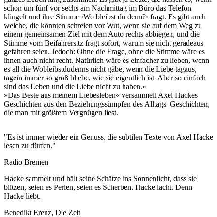
schon um fünf vor sechs am Nachmittag im Büro das Telefon
klingelt und ihre Stimme ›Wo bleibst du denn?‹ fragt. Es gibt auch
welche, die könnten schreien vor Wut, wenn sie auf dem Weg zu
einem gemeinsamen Ziel mit dem Auto rechts abbiegen, und die
Stimme vom Beifah­rer­sitz fragt sofort, warum sie nicht geradeaus
gefahren seien. Jedoch: Ohne die Frage, ohne die Stimme wäre es
ihnen auch nicht recht. Natürlich wäre es einfacher zu lieben, wenn
es all die Wobleibstdudenns nicht gäbe, wenn die Liebe tagaus,
tagein immer so groß bliebe, wie sie eigentlich ist. Aber so einfach
sind das Leben und die Liebe nicht zu haben.«
»Das Beste aus meinem Liebesleben« versammelt Axel Hackes
Geschichten aus den Beziehungssümpfen des Alltags–Geschichten,
die man mit größtem Vergnügen liest.
"Es ist immer wieder ein Genuss, die subtilen Texte von Axel Hacke
lesen zu dürfen."
Radio Bremen
Hacke sammelt und hält seine Schätze ins Sonnenlicht, dass sie
blitzen, seien es Perlen, seien es Scherben. Hacke lacht. Denn
Hacke liebt.
Benedikt Erenz, Die Zeit