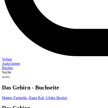
Verlag
Auto
r
:
innen
Bücher
Suche
Das Gehirn - Buchseite
Matteo Farinella,
Hana Roš,
Ulrike Becker
Das Gehirn