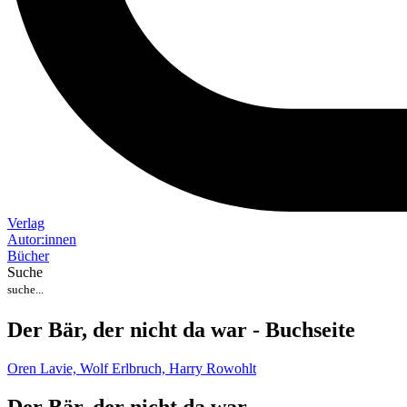
Verlag
Auto
r
:
innen
Bücher
Suche
Der Bär, der nicht da war - Buchseite
Oren Lavie,
Wolf Erlbruch,
Harry Rowohlt
Der Bär, der nicht da war