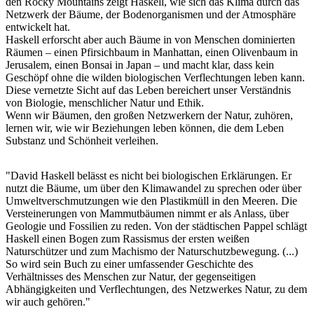
den Rocky Mountains zeigt Haskell, wie sich das Klima durch das
Netzwerk der Bäume, der Bodenorganismen und der Atmosphäre
entwickelt hat.
Haskell erforscht aber auch Bäume in von Menschen dominierten
Räumen – einen Pfirsichbaum in Manhattan, einen Olivenbaum in
Jerusalem, einen Bonsai in Japan – und macht klar, dass kein
Geschöpf ohne die wilden biologischen Verflechtungen leben kann.
Diese vernetzte Sicht auf das Leben bereichert unser Verständnis
von Biologie, menschlicher Natur und Ethik.
Wenn wir Bäumen, den großen Netzwerkern der Natur, zuhören,
lernen wir, wie wir Beziehungen leben können, die dem Leben
Substanz und Schönheit verleihen.
"David Haskell belässt es nicht bei biologischen Erklärungen. Er
nutzt die Bäume, um über den Klimawandel zu sprechen oder über
Umweltverschmutzungen wie den Plastikmüll in den Meeren. Die
Versteinerungen von Mammutbäumen nimmt er als Anlass, über
Geologie und Fossilien zu reden. Von der städtischen Pappel schlägt
Haskell einen Bogen zum Rassismus der ersten weißen
Naturschützer und zum Machismo der Naturschutzbewegung. (...)
So wird sein Buch zu einer umfassender Geschichte des
Verhältnisses des Menschen zur Natur, der gegenseitigen
Abhängigkeiten und Verflechtungen, des Netzwerkes Natur, zu dem
wir auch gehören."