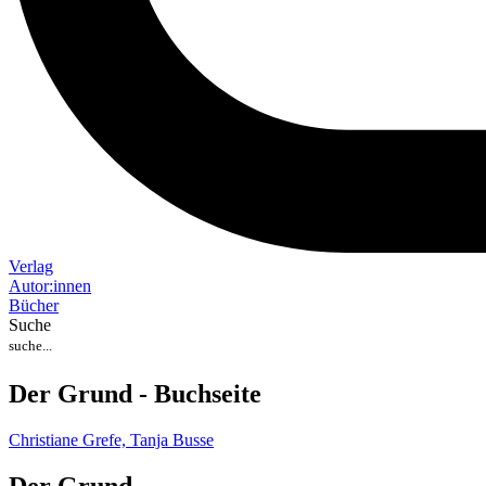
Verlag
Auto
r
:
innen
Bücher
Suche
Der Grund - Buchseite
Christiane Grefe,
Tanja Busse
Der Grund