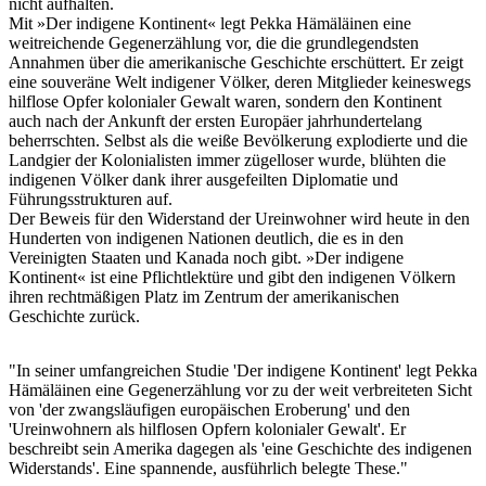
nicht aufhalten.
Mit »Der indigene Kontinent« legt Pekka Hämäläinen eine
weitreichende Gegenerzählung vor, die die grundlegendsten
Annahmen über die amerikanische Geschichte erschüttert. Er zeigt
eine souveräne Welt indigener Völker, deren Mitglieder keineswegs
hilflose Opfer kolonialer Gewalt waren, sondern den Kontinent
auch nach der Ankunft der ersten Europäer jahrhundertelang
beherrschten. Selbst als die weiße Bevölkerung explodierte und die
Landgier der Kolonialisten immer zügelloser wurde, blühten die
indigenen Völker dank ihrer ausgefeilten Diplomatie und
Führungsstrukturen auf.
Der Beweis für den Widerstand der Ureinwohner wird heute in den
Hunderten von indigenen Nationen deutlich, die es in den
Vereinigten Staaten und Kanada noch gibt. »Der indigene
Kontinent« ist eine Pflichtlektüre und gibt den indigenen Völkern
ihren rechtmäßigen Platz im Zentrum der amerikanischen
Geschichte zurück.
"In seiner umfangreichen Studie 'Der indigene Kontinent' legt Pekka
Hämäläinen eine Gegenerzählung vor zu der weit verbreiteten Sicht
von 'der zwangsläufigen europäischen Eroberung' und den
'Ureinwohnern als hilflosen Opfern kolonialer Gewalt'. Er
beschreibt sein Amerika dagegen als 'eine Geschichte des indigenen
Widerstands'. Eine spannende, ausführlich belegte These."