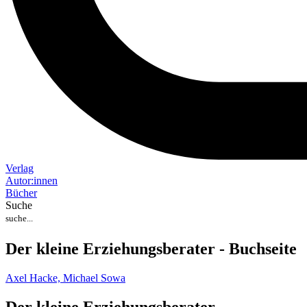
Verlag
Auto
r
:
innen
Bücher
Suche
Der kleine Erziehungsberater - Buchseite
Axel Hacke,
Michael Sowa
Der kleine Erziehungsberater