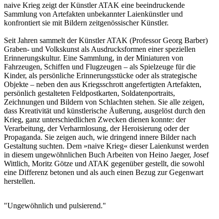
naive Krieg zeigt der Künstler ATAK eine beeindruckende
Sammlung von Artefakten unbekannter Laienkünstler und
konfrontiert sie mit Bildern zeitgenössischer Künstler.
Seit Jahren sammelt der Künstler ATAK (Professor Georg Barber)
Graben- und Volkskunst als Ausdrucksformen einer speziellen
Erinnerungskultur. Eine Sammlung, in der Miniaturen von
Fahrzeugen, Schiffen und Flugzeugen – als Spielzeuge für die
Kinder, als persönliche Erinnerungsstücke oder als strategische
Objekte – neben den aus Kriegsschrott angefertigten Artefakten,
persönlich gestalteten Feldpostkarten, Soldatenportraits,
Zeichnungen und Bildern von Schlachten stehen. Sie alle zeigen,
dass Kreativität und künstlerische Äußerung, ausgelöst durch den
Krieg, ganz unterschiedlichen Zwecken dienen konnte: der
Verarbeitung, der Verharmlosung, der Heroisierung oder der
Propaganda. Sie zeigen auch, wie dringend innere Bilder nach
Gestaltung suchten. Dem »naive Krieg« dieser Laienkunst werden
in diesem ungewöhnlichen Buch Arbeiten von Heino Jaeger, Josef
Wittlich, Moritz Götze und ATAK gegenüber gestellt, die sowohl
eine Differenz betonen und als auch einen Bezug zur Gegenwart
herstellen.
"Ungewöhnlich und pulsierend."