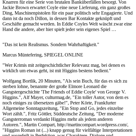
Knarren für eine Serie von brutalen Banküberfällen besorgt. Von
Jackie Brown erwartet Coyle eine neue Lieferung, ein ganz großes
Ding, Maschinenpistolen für ein paar politisch sehr Engagierte. Und
dann ist da noch Dillon, in dessen Bar Kontakte geknüpft und
Geschäfte gemacht werden. In Eddie Coyles Welt wäscht zwar eine
Hand die andere, aber hier spielt jeder sein eigenes Spiel …
"Das ist kein Realismus. Sondern Wahrhaftigkeit."
Marcus Müntefering, SPIEGEL ONLINE
"Wer Krimis mit zeitgeschichtlicher Relevanz mag, bei denen es
wirklich um etwas geht, ist mit Higgins bestens bedient."
Wolfgang Bortlik, 20 Minuten, "Als sein Buch, für das es sich zu
sterben lohne, benannte der große Elmore Leonard die
Gangstergeschichte 'The Friends of Eddie Coyle' von George V.
Higgins.", Alf Mayer, culturmag.de, "Ein toller Autor, von dem es
noch einiges zu übersetzen gäbe!", Peter Körte, Frankfurter
Allgemeine Sonntagszeitung, "Ein Stop and Go, jedes einzelne
Wort zählt.", Fritz Göttler, Süddeutsche Zeitung, "Der moderne
Gangsterroman verdankt Higgins mehr als jedem anderen
Autoren.", Martin Compart, http://martincompart.wordpress.com/,
"Higgins Roman ist (...) knapp genug für vielfältige Interpretationen
und ausgefeilt in Perfektion, was Charaktere, Dialoge und