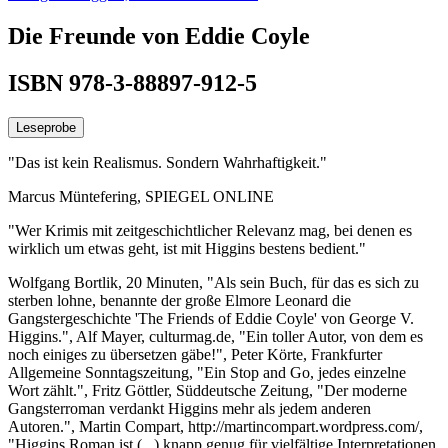
Die Freunde von Eddie Coyle
ISBN 978-3-88897-912-5
Leseprobe
"Das ist kein Realismus. Sondern Wahrhaftigkeit."
Marcus Müntefering, SPIEGEL ONLINE
"Wer Krimis mit zeitgeschichtlicher Relevanz mag, bei denen es
wirklich um etwas geht, ist mit Higgins bestens bedient."
Wolfgang Bortlik, 20 Minuten, "Als sein Buch, für das es sich zu
sterben lohne, benannte der große Elmore Leonard die
Gangstergeschichte 'The Friends of Eddie Coyle' von George V.
Higgins.", Alf Mayer, culturmag.de, "Ein toller Autor, von dem es
noch einiges zu übersetzen gäbe!", Peter Körte, Frankfurter
Allgemeine Sonntagszeitung, "Ein Stop and Go, jedes einzelne
Wort zählt.", Fritz Göttler, Süddeutsche Zeitung, "Der moderne
Gangsterroman verdankt Higgins mehr als jedem anderen
Autoren.", Martin Compart, http://martincompart.wordpress.com/,
"Higgins Roman ist (...) knapp genug für vielfältige Interpretationen