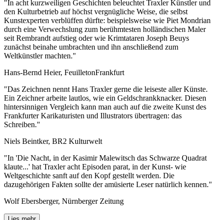
"In acht kurzweiligen Geschichten beleuchtet Traxler Künstler und
den Kulturbetrieb auf höchst vergnügliche Weise, die selbst
Kunstexperten verblüffen dürfte: beispielsweise wie Piet Mondrian
durch eine Verwechslung zum berühmtesten holländischen Maler
seit Rembrandt aufstieg oder wie Krimtataren Joseph Beuys
zunächst beinahe umbrachten und ihn anschließend zum
Weltkünstler machten."
Hans-Bernd Heier, FeuilletonFrankfurt
"Das Zeichnen nennt Hans Traxler gerne die leiseste aller Künste.
Ein Zeichner arbeite lautlos, wie ein Geldschrankknacker. Diesen
hintersinnigen Vergleich kann man auch auf die zweite Kunst des
Frankfurter Karikaturisten und Illustrators übertragen: das
Schreiben."
Niels Beintker, BR2 Kulturwelt
"In 'Die Nacht, in der Kasimir Malewitsch das Schwarze Quadrat
klaute...' hat Traxler acht Episoden parat, in der Kunst- wie
Weltgeschichte sanft auf den Kopf gestellt werden. Die
dazugehörigen Fakten sollte der amüsierte Leser natürlich kennen."
Wolf Ebersberger, Nürnberger Zeitung
Lies mehr