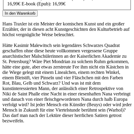
16,99€
E-book (Epub): 16,99€
In den Warenkorb
Hans Traxler ist ein Meister der komischen Kunst und ein großer
Erzähler, der in diesen acht Kunstgeschichten den Kulturbetrieb auf
höchst vergnügliche Weise beleuchtet.
Hätte Kasimir Malewitsch sein legendäres Schwarzes Quadrat
geschaffen ohne diese heute vollkommen vergessene Gruppe
anarchistischer Malschülerinnen an der Kaiserlichen Akademie zu
St. Petersburg? Wäre Piet Mondrian zu solchem Ruhm gekommen,
hätte eine gute, aber etwas zerstreute Fee ihm nicht ein Kästchen in
die Wiege gelegt mit einem Linealchen, einem rechten Winkel,
einem Bleistift, vier Pinseln und vier Fläschchen mit den Farben
Rot, Blau, Gelb und Schwarz? Und was ist mit dem
kunstinteressierten Mann, der anlässlich einer Retrospektive von
Niki de Saint Phalle eine Nacht in einer riesenhaften Nana verbringt
und danach von einer fleischgewordenen Nana durch halb Europa
verfolgt wird? Ist jeder Mensch ein Künstler (Beuys) oder wird jeder
Mensch in Zukunft für eine Viertelstunde berühmt sein (Warhol)?
Das darf man nach der Lektüre dieser herrlichen Satiren getrost
bezweifeln.