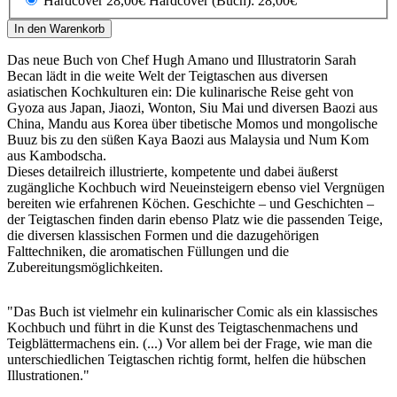
Hardcover 28,00€
Hardcover (Buch): 28,00€
In den Warenkorb
Das neue Buch von Chef Hugh Amano und Illustratorin Sarah
Becan lädt in die weite Welt der Teigtaschen aus diversen
asiatischen Kochkulturen ein: Die kulinarische Reise geht von
Gyoza aus Japan, Jiaozi, Wonton, Siu Mai und diversen Baozi aus
China, Mandu aus Korea über tibetische Momos und mongolische
Buuz bis zu den süßen Kaya Baozi aus Malaysia und Num Kom
aus Kambodscha.
Dieses detailreich illustrierte, kompetente und dabei äußerst
zugängliche Kochbuch wird Neueinsteigern ebenso viel Vergnügen
bereiten wie erfahrenen Köchen. Geschichte – und Geschichten –
der Teigtaschen finden darin ebenso Platz wie die passenden Teige,
die diversen klassischen Formen und die dazugehörigen
Falttechniken, die aromatischen Füllungen und die
Zubereitungsmöglichkeiten.
"Das Buch ist vielmehr ein kulinarischer Comic als ein klassisches
Kochbuch und führt in die Kunst des Teigtaschenmachens und
Teigblättermachens ein. (...) Vor allem bei der Frage, wie man die
unterschiedlichen Teigtaschen richtig formt, helfen die hübschen
Illustrationen."