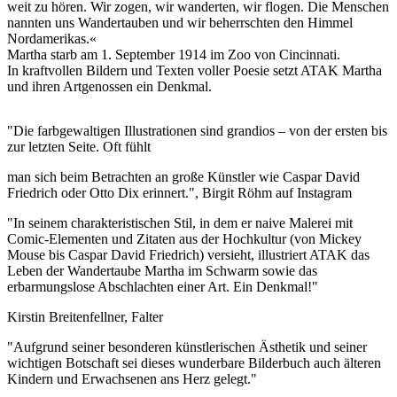
weit zu hören. Wir zogen, wir wanderten, wir flogen. Die Menschen
nannten uns Wandertauben und wir beherrschten den Himmel
Nordamerikas.«
Martha starb am 1. September 1914 im Zoo von Cincinnati.
In kraftvollen Bildern und Texten voller Poesie setzt ATAK Martha
und ihren Artgenossen ein Denkmal.
"Die farbgewaltigen Illustrationen sind grandios – von der ersten bis
zur letzten Seite. Oft fühlt
man sich beim Betrachten an große Künstler wie Caspar David
Friedrich oder Otto Dix erinnert.", Birgit Röhm auf Instagram
"In seinem charakteristischen Stil, in dem er naive Malerei mit
Comic-Elementen und Zitaten aus der Hochkultur (von Mickey
Mouse bis Caspar David Friedrich) versieht, illustriert ATAK das
Leben der Wandertaube Martha im Schwarm sowie das
erbarmungslose Abschlachten einer Art. Ein Denkmal!"
Kirstin Breitenfellner, Falter
"Aufgrund seiner besonderen künstlerischen Ästhetik und seiner
wichtigen Botschaft sei dieses wunderbare Bilderbuch auch älteren
Kindern und Erwachsenen ans Herz gelegt."