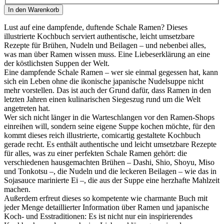
In den Warenkorb
Lust auf eine dampfende, duftende Schale Ramen? Dieses
illustrierte Kochbuch serviert authentische, leicht umsetzbare
Rezepte für Brühen, Nudeln und Beilagen – und nebenbei alles,
was man über Ramen­ wissen muss. Eine Liebeserklärung an eine
der köstlichsten Suppen der Welt.
Eine dampfende Schale Ramen – wer sie einmal gegessen hat, kann
sich ein Leben ohne die ikonische japanische Nudelsuppe nicht
mehr vorstellen. Das ist auch der Grund dafür, dass Ramen in den
letzten Jahren einen kulinarischen Siegeszug rund um die Welt
angetreten hat.
Wer sich nicht länger in die Warteschlangen vor den Ramen-Shops
einreihen will, sondern seine eigene Suppe kochen möchte, für den
kommt dieses reich illustrierte, comicartig gestaltete Kochbuch
gerade recht. Es enthält authentische und leicht umsetzbare Rezepte
für alles, was zu einer perfekten Schale Ramen gehört: die
verschiedenen hausgemachten Brühen – Dashi, Shio, Shoyu, Miso
und Tonkotsu –, die Nudeln und die leckeren Beilagen – wie das in
Sojasauce marinierte Ei –, die aus der Suppe eine herzhafte Mahlzeit
machen.
Außerdem erfreut dieses so kompetente wie charmante Buch mit
jeder Menge detaillierter Information über Ramen und japanische
Koch- und Esstraditionen: Es ist nicht nur ein inspirierendes