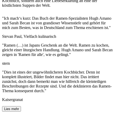
Kochbuch, sondern auch eine Liebeserklärung an eine der
köstlichsten Suppen der Welt.
"Ich mach‘s kurz: Das Buch der Ramen-Spezialisten Hugh Amano
und Sarah Becan ist von grandioser Wissenstiefe und gehört für
mich zum Besten, was in Deutschland zum Thema erschienen ist."
Stevan Paul, Vielfach kulinarisch
"Ramen (…) ist Japans Geschenk an die Welt. Ramen zu kochen,
gleicht einer liturgischen Handlung. Hugh Amano und Sarah Becan
zeigen in 'Ramen für alle', wie es gelingt."
stern
"Dies ist eines der ungewöhnlicheren Kochbücher. Denn ist
komplett illustriert, Bilder findet man hier nicht. Das irritiert
zunächst, doch dann bemerkt man wie hilfreich die kleinteiligen
Beschreibungen der Rezepte sind. Und die deklinieren das Ramen-
Thema konsequent durch."
Kaisergranat
Lies mehr