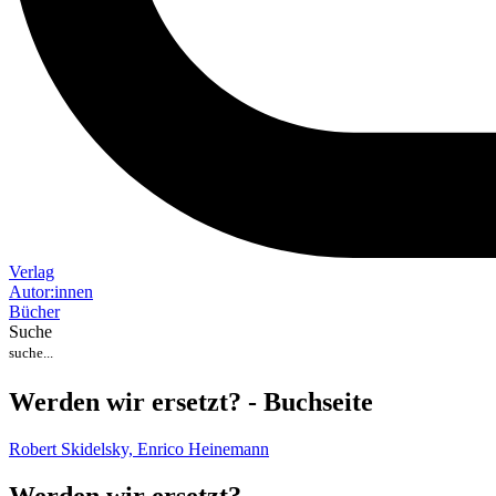
Verlag
Auto
r
:
innen
Bücher
Suche
Werden wir ersetzt? - Buchseite
Robert Skidelsky,
Enrico Heinemann
Werden wir ersetzt?