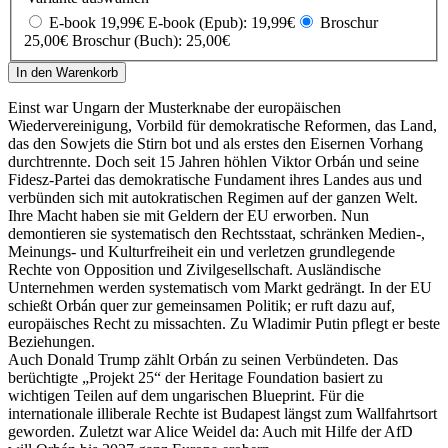
E-book 19,99€
E-book (Epub): 19,99€
Broschur
25,00€
Broschur (Buch): 25,00€
In den Warenkorb
Einst war Ungarn der Musterknabe der europäischen
Wiedervereinigung, Vorbild für demokratische Reformen, das Land,
das den Sowjets die Stirn bot und als erstes den Eisernen Vorhang
durchtrennte. Doch seit 15 Jahren höhlen Viktor Orbán und seine
Fidesz-Partei das demokratische Fundament ihres Landes aus und
verbünden sich mit autokratischen Regimen auf der ganzen Welt.
Ihre Macht haben sie mit Geldern der EU erworben. Nun
demontieren sie systematisch den Rechtsstaat, schränken Medien-,
Meinungs- und Kulturfreiheit ein und verletzen grundlegende
Rechte von Opposition und Zivilgesellschaft. Ausländische
Unternehmen werden systematisch vom Markt gedrängt. In der EU
schießt Orbán quer zur gemeinsamen Politik; er ruft dazu auf,
europäisches Recht zu missachten. Zu Wladimir Putin pflegt er beste
Beziehungen.
Auch Donald Trump zählt Orbán zu seinen Verbündeten. Das
berüchtigte „Projekt 25“ der Heritage Foundation basiert zu
wichtigen Teilen auf dem ungarischen Blueprint. Für die
internationale illiberale Rechte ist Budapest längst zum Wallfahrtsort
geworden. Zuletzt war Alice Weidel da: Auch mit Hilfe der AfD