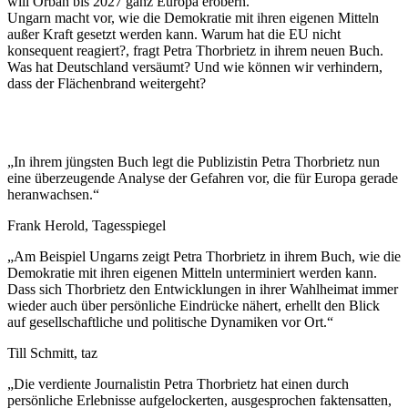
will Orbán bis 2027 ganz Europa erobern.
Ungarn macht vor, wie die Demokratie mit ihren eigenen Mitteln
außer Kraft gesetzt werden kann. Warum hat die EU nicht
konsequent reagiert?, fragt Petra Thorbrietz in ihrem neuen Buch.
Was hat Deutschland versäumt? Und wie können wir verhindern,
dass der Flächenbrand weitergeht?
„In ihrem jüngsten Buch legt die Publizistin Petra Thorbrietz nun
eine überzeugende Analyse der Gefahren vor, die für Europa gerade
heranwachsen.“
Frank Herold, Tagesspiegel
„Am Beispiel Ungarns zeigt Petra Thorbrietz in ihrem Buch, wie die
Demokratie mit ihren eigenen Mitteln unter­miniert werden kann.
Dass sich Thorbrietz den Entwicklungen in ihrer Wahlheimat immer
wieder auch über persönliche Eindrücke nähert, erhellt den Blick
auf gesellschaftliche und politische Dynamiken vor Ort.“
Till Schmitt, taz
„Die verdiente Journalistin Petra Thorbrietz hat einen durch
persönliche Erlebnisse aufgelockerten, ausgesprochen faktensatten,