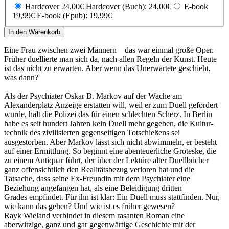
Hardcover 24,00€
Hardcover (Buch): 24,00€
E-book
19,99€
E-book (Epub): 19,99€
In den Warenkorb
Eine Frau zwischen zwei Männern – das war einmal große Oper.
Früher duellierte man sich da, nach allen Regeln der Kunst. Heute
ist das nicht zu erwarten. Aber wenn das Unerwartete geschieht,
was dann?
Als der Psychiater Oskar B. Markov auf der Wache am
Alexanderplatz Anzeige erstatten will, weil er zum Duell gefordert
wurde, hält die Polizei das für einen schlechten Scherz. In Berlin
habe es seit hundert Jahren kein Duell mehr gegeben, die Kultur­
technik des zivilisierten gegenseitigen Totschießens sei
ausgestorben. Aber Markov lässt sich nicht abwimmeln, er besteht
auf einer Ermittlung. So beginnt eine abenteuerliche Groteske, die
zu einem Antiquar führt, der über der Lektüre alter Duellbücher
ganz offensichtlich den Realitätsbezug verloren hat und die
Tatsache, dass seine Ex-Freundin mit dem Psychiater eine
Beziehung angefangen hat, als eine Beleidigung dritten
Grades empfindet. Für ihn ist klar: Ein Duell muss stattfinden. Nur,
wie kann das gehen? Und wie ist es früher gewesen?
Rayk Wieland verbindet in diesem rasanten Roman eine
aberwitzige, ganz und gar gegenwärtige Geschichte mit der