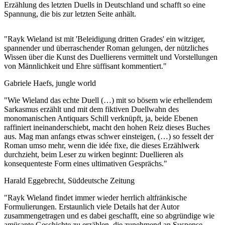
Erzählung des letzten Duells in Deutschland und schafft so eine
Spannung, die bis zur letzten Seite anhält.
"Rayk Wieland ist mit 'Beleidigung dritten Grades' ein witziger,
spannender und überraschender Roman gelungen, der nützliches
Wissen über die Kunst des Duellierens vermittelt und Vorstellungen
von Männlichkeit und Ehre süffisant kommentiert."
Gabriele Haefs, jungle world
"Wie Wieland das echte Duell (…) mit so bösem wie erhellendem
Sarkasmus erzählt und mit dem fiktiven Duellwahn des
monomanischen Antiquars Schill verknüpft, ja, beide Ebenen
raffiniert ineinanderschiebt, macht den hohen Reiz dieses Buches
aus. Mag man anfangs etwas schwer einsteigen, (…) so fesselt der
Roman umso mehr, wenn die idée fixe, die dieses Erzählwerk
durchzieht, beim Leser zu wirken beginnt: Duellieren als
konsequenteste Form eines ultimativen Gesprächs."
Harald Eggebrecht, Süddeutsche Zeitung
"Rayk Wieland findet immer wieder herrlich altfränkische
Formulierungen. Erstaunlich viele Details hat der Autor
zusammengetragen und es dabei geschafft, eine so abgründige wie
amüsante Geschichte zu erzählen, die zunehmend an Suspense