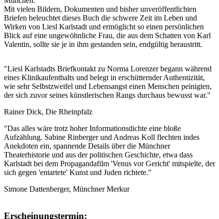
München.
Mit vielen Bildern, Dokumenten und bisher unveröffentlichten
Briefen beleuchtet dieses Buch die schwere Zeit im Leben und
Wirken von Liesl Karlstadt und ermöglicht so einen persönlichen
Blick auf eine ungewöhnliche Frau, die aus dem Schatten von Karl
Valentin, sollte sie je in ihm gestanden sein, endgültig heraustritt.
"Liesl Karlstadts Briefkontakt zu Norma Lorenzer begann während
eines Klinikaufenthalts und belegt in erschütternder Authentizität,
wie sehr Selbstzweifel und Lebensangst einen Menschen peinigten,
der sich zuvor seines künstlerischen Rangs durchaus bewusst war."
Rainer Dick, Die Rheinpfalz
"Das alles wäre trotz hoher Informationsdichte eine bloße
Aufzählung. Sabine Rinberger und Andreas Koll flechten indes
Anekdoten ein, spannende Details über die Münchner
Theaterhistorie und aus der politischen Geschichte, etwa dass
Karlstadt bei dem Propagandafilm 'Venus vor Gericht' mitspielte, der
sich gegen 'entartete' Kunst und Juden richtete."
Simone Dattenberger, Münchner Merkur
Erscheinungstermin: