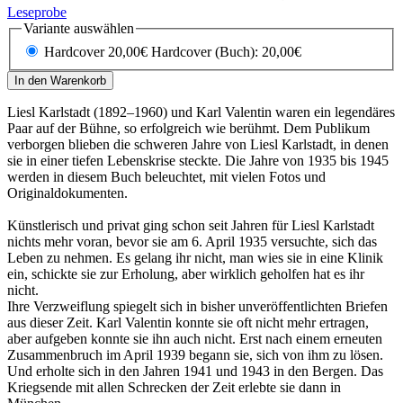
Leseprobe
Variante auswählen
Hardcover 20,00€
Hardcover (Buch): 20,00€
In den Warenkorb
Liesl Karlstadt (1892–1960) und Karl Valentin waren ein legendäres
Paar auf der Bühne, so erfolgreich wie berühmt. Dem Publikum
verborgen blieben die schweren Jahre von Liesl Karlstadt, in denen
sie in einer tiefen Lebenskrise steckte. Die Jahre von 1935 bis 1945
werden in diesem Buch beleuchtet, mit vielen Fotos und
Originaldokumenten.
Künstlerisch und privat ging schon seit Jahren für Liesl Karlstadt
nichts mehr voran, bevor sie am 6. April 1935 versuchte, sich das
Leben zu nehmen. Es gelang ihr nicht, man wies sie in eine Klinik
ein, schickte sie zur Erholung, aber wirklich geholfen hat es ihr
nicht.
Ihre Verzweiflung spiegelt sich in bisher unveröffentlichten Briefen
aus dieser Zeit. Karl Valentin konnte sie oft nicht mehr ertragen,
aber aufgeben konnte sie ihn auch nicht. Erst nach einem erneuten
Zusammenbruch im April 1939 begann sie, sich von ihm zu lösen.
Und erholte sich in den Jahren 1941 und 1943 in den Bergen. Das
Kriegsende­ mit allen Schrecken der Zeit erlebte sie dann in